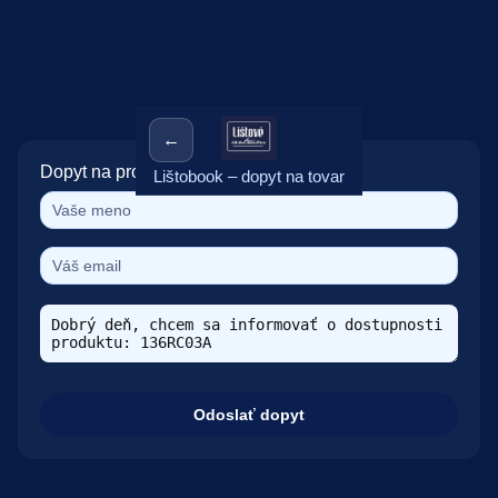
←
Dopyt na produkt: 136RC03A
Lištobook – dopyt na tovar
Odoslať dopyt