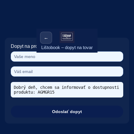
←
Dopyt na produkt: AGMGR15
Lištobook – dopyt na tovar
Odoslať dopyt