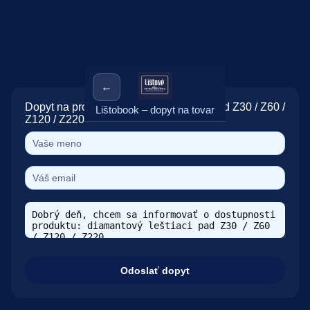
←
Dopyt na produkt: diamantový leštiaci pad Z30 / Z60 /
Lištobook – dopyt na tovar
Z120 / Z220
Odoslať dopyt