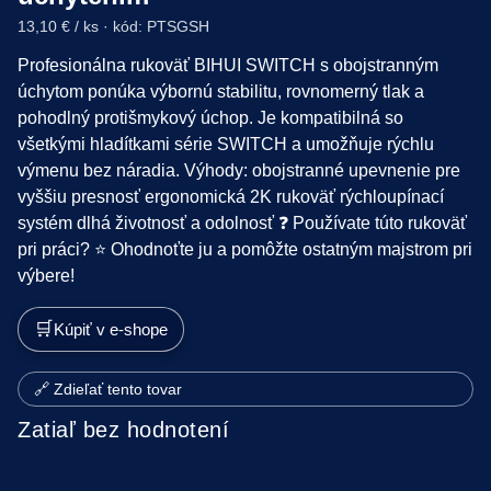
13,10 € / ks · kód: PTSGSH
Profesionálna rukoväť BIHUI SWITCH s obojstranným
úchytom ponúka výbornú stabilitu, rovnomerný tlak a
pohodlný protišmykový úchop. Je kompatibilná so
všetkými hladítkami série SWITCH a umožňuje rýchlu
výmenu bez náradia. Výhody: obojstranné upevnenie pre
vyššiu presnosť ergonomická 2K rukoväť rýchloupínací
systém dlhá životnosť a odolnosť ❓ Používate túto rukoväť
pri práci? ⭐ Ohodnoťte ju a pomôžte ostatným majstrom pri
výbere!
🛒
Kúpiť v e-shope
🔗 Zdieľať tento tovar
Zatiaľ bez hodnotení