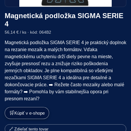
Magnetická podložka SIGMA SERIE
4
56,14 € / ks · kód: 064B2
Magnetická podložka SIGMA SERIE 4 je praktický doplnok
na rezanie mozaík a malých formátov. Vďaka
magnetickému uchyteniu drží diely pevne na mieste,
zvyšuje presnosť rezu a znižuje riziko poškodenia
jemných obkladov. Je plne kompatibilná so všetkými
rezačkami SIGMA SERIE 4 a ideálna pre detailné a
dokončovacie práce. ➡️ Režete často mozaiky alebo malé
formáty? ➡️ Pomohla by vám stabilnejšia opora pri
presnom rezaní?
🛒
Kúpiť v e-shope
🔗 Zdieľať tento tovar