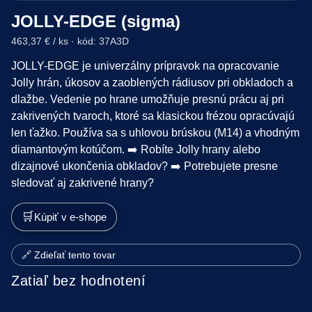
JOLLY-EDGE (sigma)
463,37 € / ks · kód: 37A3D
JOLLY-EDGE je univerzálny prípravok na opracovanie
Jolly hrán, úkosov a zaoblených rádiusov pri obkladoch a
dlažbe. Vedenie po hrane umožňuje presnú prácu aj pri
zakrivených tvaroch, ktoré sa klasickou frézou opracúvajú
len ťažko. Používa sa s uhlovou brúskou (M14) a vhodným
diamantovým kotúčom. ➡️ Robíte Jolly hrany alebo
dizajnové ukončenia obkladov? ➡️ Potrebujete presne
sledovať aj zakrivené hrany?
🛒
Kúpiť v e-shope
🔗 Zdieľať tento tovar
Zatiaľ bez hodnotení