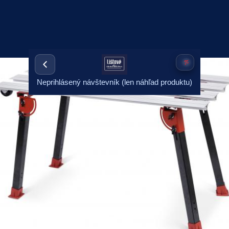
Neprihlásený návštevník (len náhľad produktu)