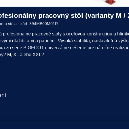
esionálny pracovný stôl (varianty M / 
iantu stola · kód: 394MB00M01R
ofesionálne pracovné stoly s oceľovou konštrukciou a hliníko
ovými dlaždicami a panelmi. Vysoká stabilita, nastaviteľná výšk
bia zo série BIGFOOT univerzálne riešenie pre náročné realizáci
 vy? M, XL alebo XXL?
ení