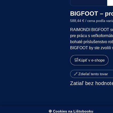
BIGFOOT – prof
588,44 € / cena podľa var
RAIMONDI BIGFOOT sú pr
pre prácu s veľkoformát
bohaté príslušenstvo ro
BIGFOOT by ste zvolili
🛒
Kúpiť v e-shope
🔗 Zdieľať tento tovar
Zatiaľ bez hodnot
🍪 Cookies na Lištobooku