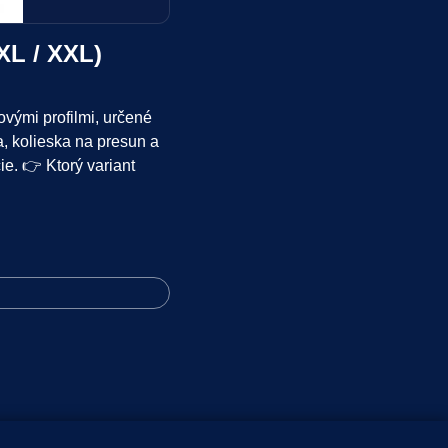
XL / XXL)
vými profilmi, určené
a, kolieska na presun a
e. 👉 Ktorý variant