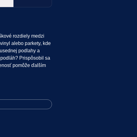
škové rozdiely medzi
inyl alebo parkety, kde
susednej podlahy a
u podláh? Prispôsobil sa
úsenosť pomôže ďalším