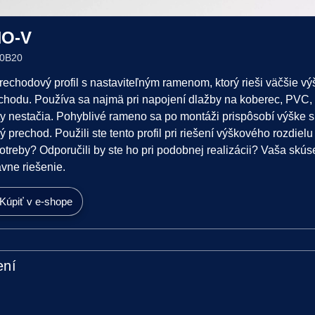
NO-V
00B20
chodový profil s nastaviteľným ramenom, ktorý rieši väčšie vý
hodu. Používa sa najmä pri napojení dlažby na koberec, PVC, v
ty nestačia. Pohyblivé rameno sa po montáži prispôsobí výške 
ý prechod. Použili ste tento profil pri riešení výškového rozdiel
treby? Odporučili by ste ho pri podobnej realizácii? Vaša sk
ávne riešenie.
Kúpiť v e-shope
ení