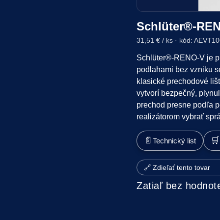
Schlüter®-RE
31,51 € / ks · kód: AEVT1
Schlüter®-RENO-V je pre
podlahami bez vzniku sc
klasické prechodové liš
vytvorí bezpečný, plynul
prechod presne podľa po
realizátorom vybrať spr
📄
🛒
Technický list
🔗 Zdieľať tento tovar
Zatiaľ bez hodnot