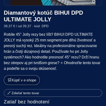
Diamantový kotúč BIHUI DPD
ULTIMATE JOLLY
39,37 € / od 39,37 · kód: DPD
Robíte 45° Jolly rezy bez líšt? BIHUI DPD ULTIMATE
JOLLY má vysoký 25 mm segment pre dlhú životnosť a
presný suchý rez. Ideálny na profesionálne spracovanie
hrán a čistý dizajnový detail. Používate ho pri Jolly
systémoch? Ako hodnotíte presnosť 45° rezu? Drží hranu
bez otrepov aj pri tvrdšom grese? ⭐ Ohodnoťte tento tovar
a podeľte sa o svoju skúsenosť.
🛒
Kúpiť v e-shope
🔗 Zdieľať tento tovar
Zatiaľ bez hodnotení