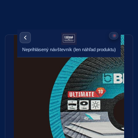
Neprihlásený návštevník (len náhľad produktu)