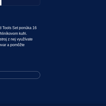
d Tools Set ponúka 16
hliníkovom kufri.
troj z nej využívate
tovar a pomôžte