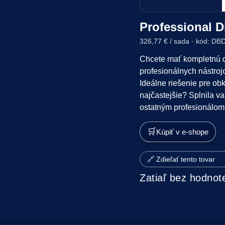
Professional 
326,77 € / sada · kód: D
Chcete mať kompletnú d
profesionálnych nástrojo
Ideálne riešenie pre obk
najčastejšie? Splnila v
ostatným profesionálom
🛒
Kúpiť v e-shope
🔗 Zdieľať tento tovar
Zatiaľ bez hodnot