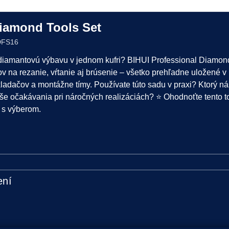
Diamond Tools Set
BDFS16
iamantovú výbavu v jednom kufri? BIHUI Professional Diamon
v na rezanie, vŕtanie aj brúsenie – všetko prehľadne uložené v 
ladačov a montážne tímy. Používate túto sadu v praxi? Ktorý nás
aše očakávania pri náročných realizáciách? ⭐ Ohodnoťte tento 
 s výberom.
ení