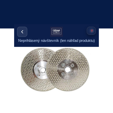
Neprihlásený návštevník (len náhľad produktu)