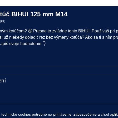
túč BIHUI 125 mm M14
ME5
ným kotúčom? 🤔 Presne to zvládne tento BIHUI. Používaš pri 
si už niekedy doladiť rez bez výmeny kotúča? Ako sa ti s ním p
apíš svoje hodnotenie 👇
ení
technické cookies potrebné na prihlásenie, zabezpečenie a chod apli