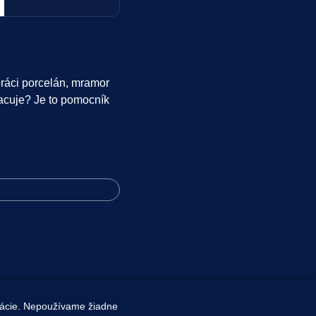
práci porcelán, mramor
racuje? Je to pomocník
kácie. Nepoužívame žiadne