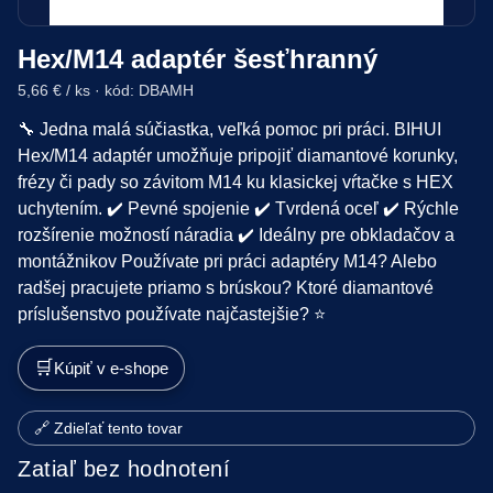
Hex/M14 adaptér šesťhranný
5,66 € / ks · kód: DBAMH
🔧 Jedna malá súčiastka, veľká pomoc pri práci. BIHUI
Hex/M14 adaptér umožňuje pripojiť diamantové korunky,
frézy či pady so závitom M14 ku klasickej vŕtačke s HEX
uchytením. ✔️ Pevné spojenie ✔️ Tvrdená oceľ ✔️ Rýchle
rozšírenie možností náradia ✔️ Ideálny pre obkladačov a
montážnikov Používate pri práci adaptéry M14? Alebo
radšej pracujete priamo s brúskou? Ktoré diamantové
príslušenstvo používate najčastejšie? ⭐
🛒
Kúpiť v e-shope
🔗 Zdieľať tento tovar
Zatiaľ bez hodnotení